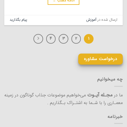
ادامه مطلب
→
ارسال شده در
آموزش
پیام بگذارید
۴
۳
۲
۱
درخواست مشاوره
چه میخوانیم
مجـله آیـوت
ما در
می‌خواهیم موضوعات جذاب گوناگون در زمینه
معمـاری را با شـما به اشتـراک بـگذاریم .
خبرنامه